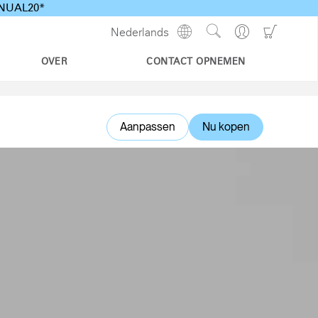
ANNUAL20*
Show
Go
Go
Nederlands
Regions
Search
to
to
Site
Profile
Shoppi
OVER
CONTACT OPNEMEN
Cart
Aanpassen
Nu kopen