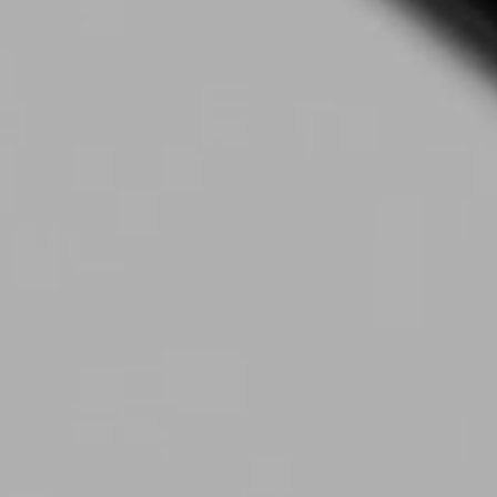
Selecteer je locatie
elden
Account aanmaken
REGISTREREN