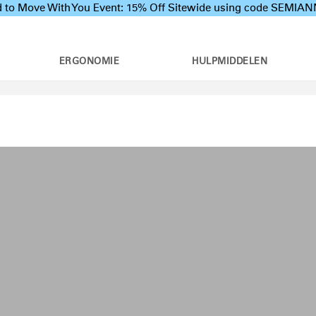
 to Move With You Event: 15% Off Sitewide using code SEMI
ERGONOMIE
HULPMIDDELEN