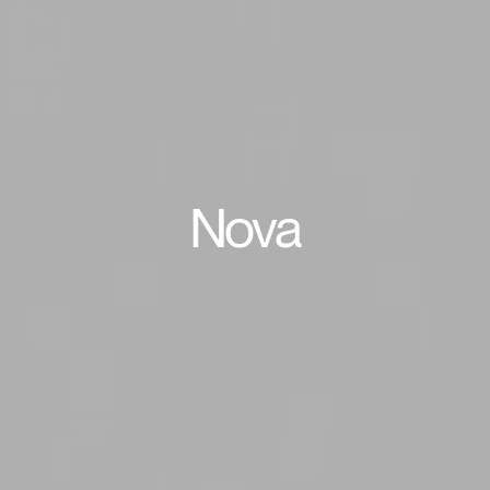
Heb je een referentiecode
NMELDEN
IN WITH SSO
INVOEREN
oord vergeten
Select
ds
Region
Nova