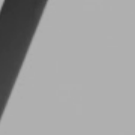
AA
SIGN 
Wachtw
Nederlan