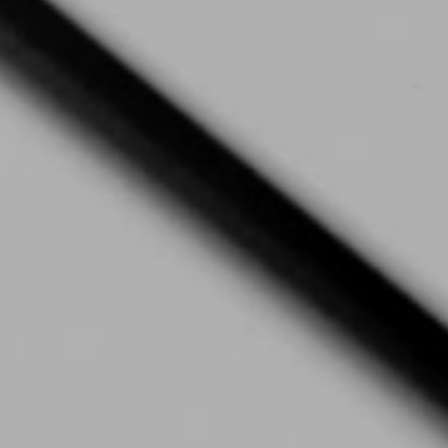
Close
Dialog
Box